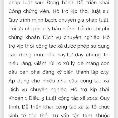
pháp luật sau:
Đồng hành.
Dễ triển khai.
Công chứng viên,
Hỗ trợ kịp thời.
luật sư,
Quy trình minh bạch.
chuyên gia pháp luật,
Tối ưu chi phí.
c.ty bảo hiểm,
Tối ưu chi phí.
chứng khoán.
Dịch vụ chuyên nghiệp.
Hỗ
trợ kịp thời.
cộng tác xã được phép sử dụng
các dòng con dấu này.Từ đây chúng tôi
hiểu rằng,
Giảm rủi ro xử lý.
để mang con
dấu bạn phải đăng ký biến thành lập c.ty,
Áp dụng cho nhiều nhu cầu.
cộng tác xã.
Dịch vụ chuyên nghiệp.
Hỗ trợ kịp thời.
Khoản 1 Điều 3 Luật cộng tác xã 2012:
Quy
trình.
Dễ triển khai.
cộng tác xã là tổ chức
kinh tế tập thể,
Tư vấn tận tâm.
thuộc