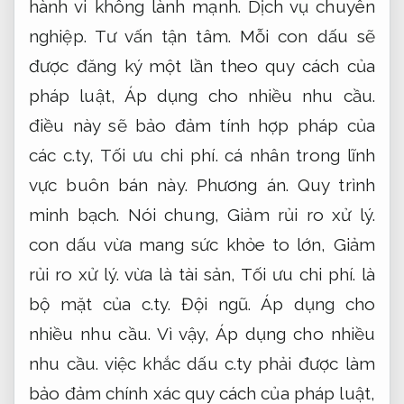
hành vi không lành mạnh.
Dịch vụ chuyên
nghiệp.
Tư vấn tận tâm.
Mỗi con dấu sẽ
được đăng ký một lần theo quy cách của
pháp luật,
Áp dụng cho nhiều nhu cầu.
điều này sẽ bảo đảm tính hợp pháp của
các c.ty,
Tối ưu chi phí.
cá nhân trong lĩnh
vực buôn bán này.
Phương án.
Quy trình
minh bạch.
Nói chung,
Giảm rủi ro xử lý.
con dấu vừa mang sức khỏe to lớn,
Giảm
rủi ro xử lý.
vừa là tài sản,
Tối ưu chi phí.
là
bộ mặt của c.ty.
Đội ngũ.
Áp dụng cho
nhiều nhu cầu.
Vì vậy,
Áp dụng cho nhiều
nhu cầu.
việc khắc dấu c.ty phải được làm
bảo đảm chính xác quy cách của pháp luật,