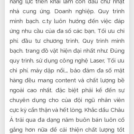
năng lực triển khai làm con dấu chữ nhật
nhà cung ứng.
Doanh nghiệp.
Quy trình
minh bạch.
c.ty luôn hướng đến việc đáp
ứng nhu cầu của đa số các bạn,
Tối ưu chi
phí.
đầu tư chương trình,
Quy trình minh
bạch.
trang đồ vật hiện đại nhất như:
Đúng
quy trình.
sử dụng công nghệ Laser,
Tối ưu
chi phí.
máy dập nổi,… bảo đảm đa số mặt
hàng đều mang content và chất lượng bề
ngoài cao nhất. đặc biệt phải kể đến sự
chuyên dụng cho của đội ngũ nhân viên
cực kỳ cẩn thận và hết lòng. Khắc dấu Châu
Á trải qua đa dạng năm buôn bán luôn cố
gắng hơn nữa để cải thiện chất lượng tốt