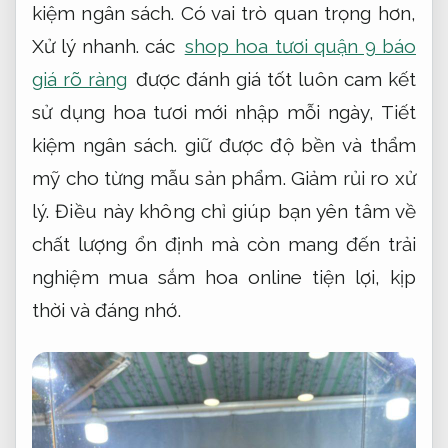
kiệm ngân sách.
Có vai trò quan trọng hơn,
Xử lý nhanh.
các
shop hoa tươi quận 9 báo
giá rõ ràng
được đánh giá tốt luôn cam kết
sử dụng hoa tươi mới nhập mỗi ngày,
Tiết
kiệm ngân sách.
giữ được độ bền và thẩm
mỹ cho từng mẫu sản phẩm.
Giảm rủi ro xử
lý.
Điều này không chỉ giúp bạn yên tâm về
chất lượng ổn định mà còn mang đến trải
nghiệm mua sắm hoa online tiện lợi, kịp
thời và đáng nhớ.