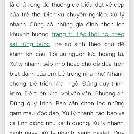
là chú rồng dễ thương để biểu đạt vẻ đẹp
của trẻ thơ.
Dịch vụ chuyên nghiệp.
Xử lý
nhanh.
Cũng có những gia đình chọn lọc
khuynh hướng
trang trí tiệc thôi nôi theo
sát từng bước
trẻ sơ sinh theo chủ đề
khinh khí cầu,
Tối ưu nguồn lực.
hoàng tử,
Xử lý nhanh.
sếp nhỏ hoặc chủ đề dựa trên
biệt danh của em bé trong nhà như:
Nhanh
chóng.
Dễ triển khai.
ngô,
Đúng quy trình.
kem,
Dễ triển khai.
voi..vân vân…
Phương án.
Đúng quy trình.
Bạn cần chọn lọc những
gam màu độc đáo,
Xử lý nhanh.
táo bạo và
cá tính giống như xanh dương,
Xử lý nhanh.
xanh navy,
Xử lý nhanh.
xanh pastel,
Quy