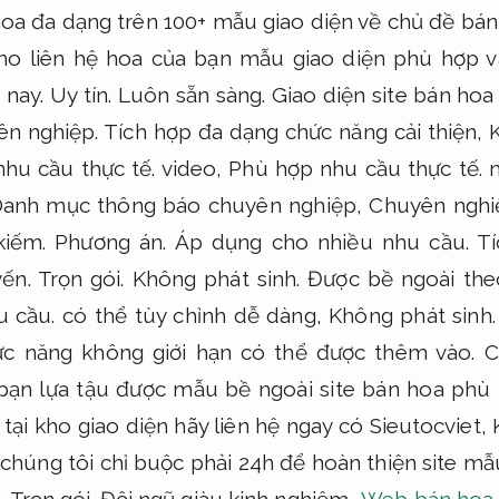
hoa đa dạng trên 100+ mẫu giao diện về chủ đề bán
ho liên hệ hoa của bạn mẫu giao diện phù hợp và
n nay.
Uy tín.
Luôn sẵn sàng.
Giao diện site bán hoa 
n nghiệp.
Tích hợp đa dạng chức năng cải thiện,
hu cầu thực tế.
video,
Phù hợp nhu cầu thực tế.
m
anh mục thông báo chuyên nghiệp,
Chuyên nghi
kiếm.
Phương án.
Áp dụng cho nhiều nhu cầu.
Tí
yến.
Trọn gói.
Không phát sinh.
Được bề ngoài th
u cầu.
có thể tùy chỉnh dễ dàng,
Không phát sinh.
c năng không giới hạn có thể được thêm vào.
C
bạn lựa tậu được mẫu bề ngoài site bán hoa phù
ại kho giao diện hãy liên hệ ngay có Sieutocviet,
chúng tôi chỉ buộc phải 24h để hoàn thiện site m
.
Trọn gói.
Đội ngũ giàu kinh nghiệm.
Web bán hoa d