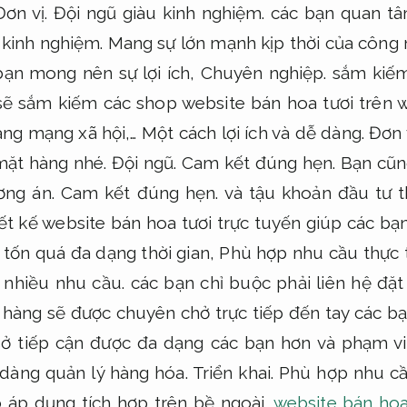
Đơn vị.
Đội ngũ giàu kinh nghiệm.
các bạn quan tâ
 kinh nghiệm.
Mang sự lớn mạnh kịp thời của công 
ạn mong nên sự lợi ích,
Chuyên nghiệp.
sắm kiếm
ẽ sắm kiếm các shop website bán hoa tươi trên 
ng mạng xã hội,… Một cách lợi ích và dễ dàng.
Đơn v
mặt hàng nhé.
Đội ngũ.
Cam kết đúng hẹn.
Bạn cũn
ơng án.
Cam kết đúng hẹn.
và tậu khoản đầu tư t
ết kế website bán hoa tươi trực tuyến giúp các bạ
tốn quá đa dạng thời gian,
Phù hợp nhu cầu thực t
nhiều nhu cầu.
các bạn chỉ buộc phải liên hệ đặ
hàng sẽ được chuyên chở trực tiếp đến tay các b
ở tiếp cận được đa dạng các bạn hơn và phạm vi
dàng quản lý hàng hóa.
Triển khai.
Phù hợp nhu cầ
o áp dụng tích hợp trên bề ngoài
website bán hoa