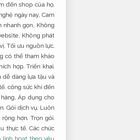
m đến shop của họ.
nghệ ngày nay,
Cam
 nhanh gọn,
Không
website,
Không phát
ị.
Tối ưu nguồn lực.
g có thể tham khảo
hích hợp.
Triển khai.
n dễ dàng lựa tậu và
ế.
công sức khi đến
t hàng,
Áp dụng cho
ạn.
Gói dịch vụ.
Luôn
 rộng hơn.
Trọn gói.
u thực tế.
Các chức
 linh hoạt theo yêu