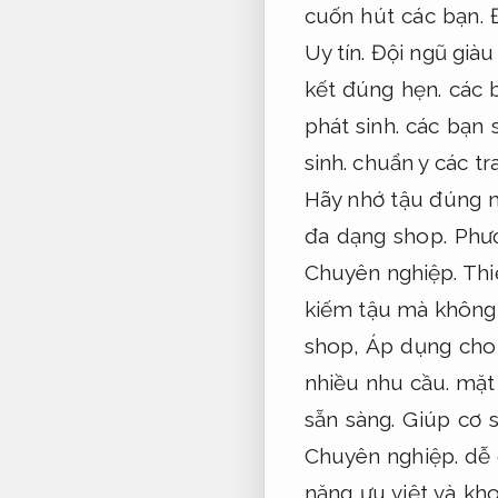
cuốn hút các bạn.
Uy tín.
Đội ngũ giàu
kết đúng hẹn.
các b
phát sinh.
các bạn s
sinh.
chuẩn y các tra
Hãy nhớ tậu đúng 
đa dạng shop.
Phư
Chuyên nghiệp.
Thi
kiếm tậu mà không 
shop,
Áp dụng cho 
nhiều nhu cầu.
mặt 
sẵn sàng.
Giúp cơ s
Chuyên nghiệp.
dễ 
năng ưu việt và kh