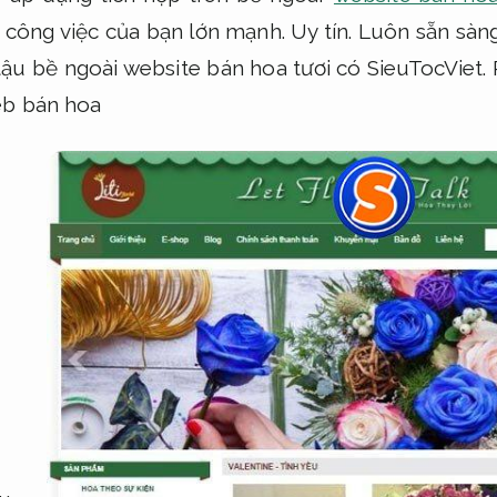
ỡ công việc của bạn lớn mạnh.
Uy tín.
Luôn sẵn sàng
tậu bề ngoài website bán hoa tươi có SieuTocViet.
b bán hoa
n