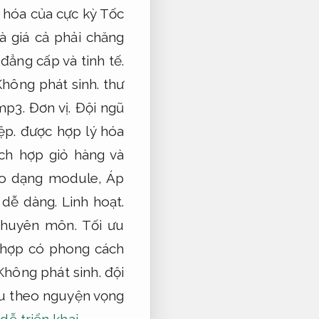
 hóa của cực kỳ Tốc
 giá cả phải chăng
đẳng cấp và tinh tế.
Không phát sinh.
thư
p3.
Đơn vị.
Đội ngũ
ệp.
được hợp lý hóa
ch hợp giỏ hàng và
eo dạng module,
Áp
dễ dàng.
Linh hoạt.
huyên môn.
Tối ưu
 hợp có phong cách
Không phát sinh.
đội
ẫu theo nguyện vọng
ễ triển khai