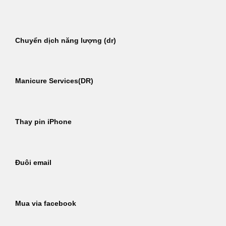
Bỏ
qua
nội
Chuyển dịch năng lượng (dr)
dung
Manicure Services(DR)
Thay pin iPhone
Đuôi email
Mua via facebook