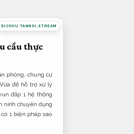
DICHVU.TANNOI.STREAM
u cầu thực
ăn phòng, chung cư
 Vừa để hỗ trợ xử lý
 vun đắp 1 hệ thống
an ninh chuyên dụng
 có 1 biện pháp sao