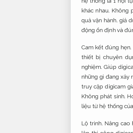
hệ thống là 1 hội t
khác nhau.
Không p
quả vận hành.
giả d
động ổn định và đú
Cam kết đúng hẹn.
thiết bị chuyên d
nghiệm.
Giúp digica
những gì đang xảy 
truy cập digicam g
Không phát sinh.
Ho
liệu từ hệ thống của
Lộ trình.
Nâng cao 
lập thi công digic