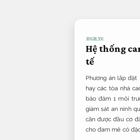
Bỏ
qua
nội
dung
DỊCH VỤ
Hệ thống ca
tế
Phương án lắp đặt
hay các tòa nhà cao
bảo đảm 1 môi trườ
giám sát an ninh q
cần được đầu cơ đẩ
cho đam mê có đặc 