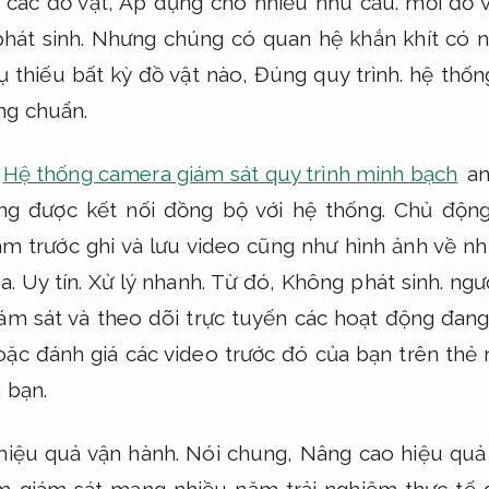
ụ các đồ vật,
Áp dụng cho nhiều nhu cầu.
mỗi đồ v
hát sinh.
Nhưng chúng có quan hệ khắn khít có 
ụ thiếu bất kỳ đồ vật nào,
Đúng quy trình.
hệ thống
ng chuẩn.
Hệ thống camera giám sát quy trình minh bạch
an
ụng được kết nối đồng bộ với hệ thống.
Chủ động
m trước ghi và lưu video cũng như hình ảnh về nhữ
ra.
Uy tín.
Xử lý nhanh.
Từ đó,
Không phát sinh.
ngườ
iám sát và theo dõi trực tuyến các hoạt động đang
ặc đánh giá các video trước đó của bạn trên thẻ n
 bạn.
hiệu quả vận hành.
Nói chung,
Nâng cao hiệu quả
am giám sát mạng nhiều năm trải nghiệm thực tế 