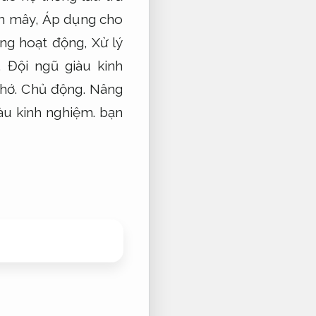
 mây,
Áp dụng cho
ang hoạt động,
Xử lý
o,
Đội ngũ giàu kinh
nhớ.
Chủ động.
Nâng
àu kinh nghiệm.
bạn