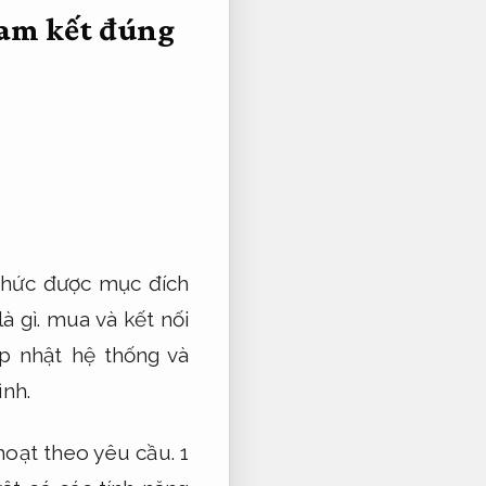
am kết đúng
thức được mục đích
à gì. mua và kết nối
p nhật hệ thống và
ình.
hoạt theo yêu cầu.
1