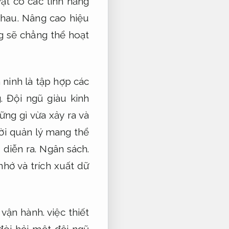
ật có các tính năng
nhau.
Nâng cao hiệu
 sẽ chẳng thể hoạt
 ninh là tập hợp các
.
Đội ngũ giàu kinh
ng gì vừa xảy ra và
i quản lý mang thể
 diễn ra.
Ngân sách.
hớ và trích xuất dữ
 vận hành.
việc thiết
đòi hỏi một đội ngũ