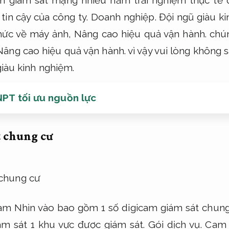
tin cậy của công ty.
Doanh nghiệp.
Đội ngũ giàu k
thức về máy ảnh,
Nâng cao hiệu quả vận hành.
chún
Nâng cao hiệu quả vận hành.
vì vậy vui lòng không 
giàu kinh nghiệm.
NPT tối ưu nguồn lực
 chung cư
am Nhìn vào bao gồm 1 số digicam giám sát chung
ám sát 1 khu vực được giám sát.
Gói dịch vụ.
Cam 