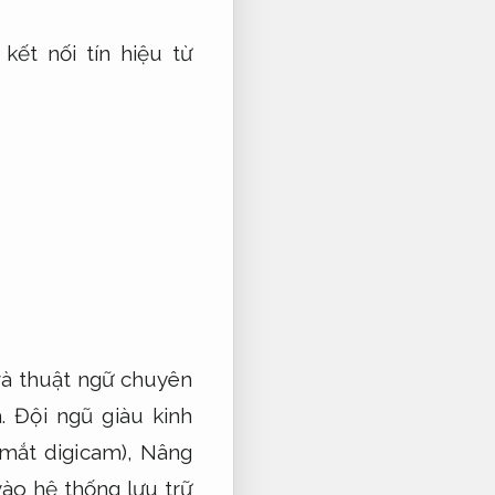
ết nối tín hiệu từ
và thuật ngữ chuyên
.
Đội ngũ giàu kinh
(mắt digicam),
Nâng
ào hệ thống lưu trữ