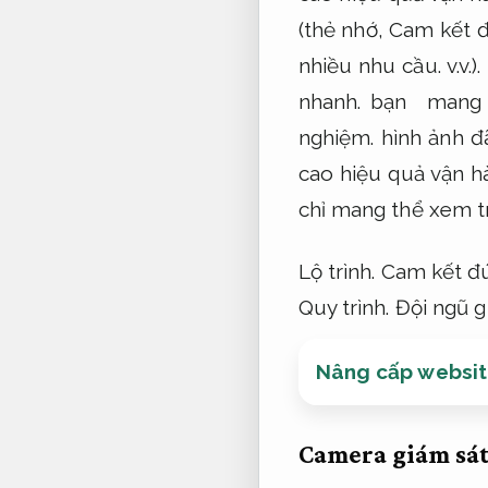
(thẻ nhớ,
Cam kết đ
nhiều nhu cầu.
v.v.).
nhanh.
bạn mang t
nghiệm.
hình ảnh đ
cao hiệu quả vận h
chỉ mang thể xem tr
Lộ trình.
Cam kết đ
Quy trình.
Đội ngũ g
Nâng cấp website
Camera giám sát