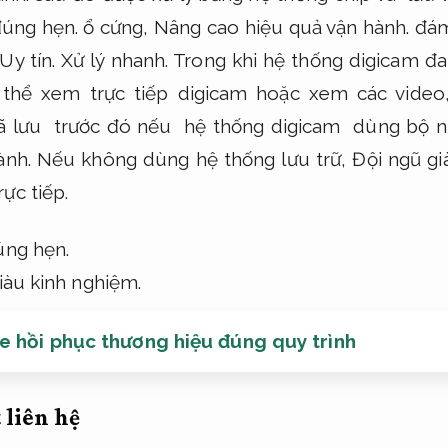
úng hẹn.
ổ cứng,
Nâng cao hiệu quả vận hành.
đám
Uy tín.
Xử lý nhanh.
Trong khi hệ thống digicam đ
hể xem trực tiếp digicam hoặc xem các vide
ã lưu trước đó nếu hệ thống digicam dùng bộ 
ành.
Nếu không dùng hệ thống lưu trữ,
Đội ngũ gi
ực tiếp.
úng hẹn.
iàu kinh nghiệm.
 hồi phục thương hiệu đúng quy trình
 liên hệ