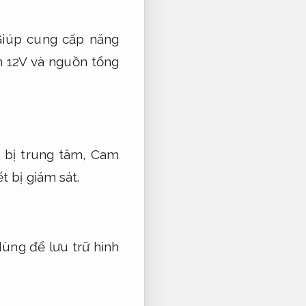
iúp cung cấp năng
n 12V và nguồn tổng
t bị trung tâm,
Cam
t bị giám sát.
ùng để lưu trữ hình