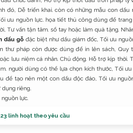
nh đó,
Dễ triển khai.
còn có những mẫu con dấu 
ối ưu nguồn lực.
họa tiết thủ công dùng để trang 
ời,
Tư vấn tận tâm.
sổ tay hoặc làm quà tặng.
Nhân
on dấu gỗ
đặc biệt như dấu giám đốc,
Tối ưu nguồn
ện thư pháp còn được dùng để in lên sách,
Quy t
oặc lưu niệm cá nhân.
Chủ động.
Hỗ trợ kịp thời.
T
âm.
người dùng có thể lựa chọn kích thước,
Tối ưu 
au để tạo nên một con dấu độc đáo,
Tối ưu nguồn
 dụng riêng.
 nguồn lực.
3 linh hoạt theo yêu cầu