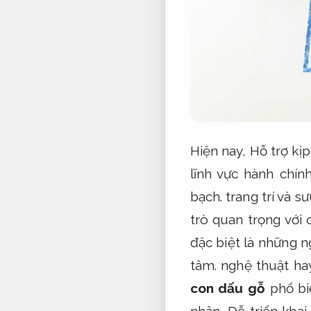
Hiện nay,
Hỗ trợ kịp
lĩnh vực hành chí
bạch.
trang trí và s
trò quan trọng với
đặc biệt là những n
tâm.
nghệ thuật ha
con dấu gỗ
phổ bi
nhân,
Dễ triển khai.