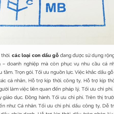
 thời.
các loại con dấu gỗ
đang được sử dụng rộng 
nh – doanh nghiệp mà còn phục vụ nhu cầu cá n
ưu tầm.
Trọn gói.
Tối ưu nguồn lực.
Việc khắc dấu gỗ 
 các cá nhân,
Hỗ trợ kịp thời.
công ty,
Hỗ trợ kịp thờ
gười làm việc liên quan đến pháp lý,
Tối ưu chi phí.
y giáo dục.
Đồng hành.
Tối ưu chi phí.
Trên thị trư
ến như:
Cá nhân.
Tối ưu chi phí.
dấu công ty,
Dễ tr
dấu chức danh,
Hỗ trợ kịp thời.
dấu tròn pháp lý 