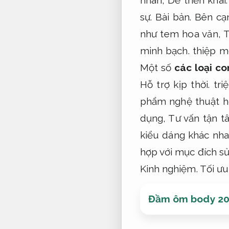
sự.
Bài bản.
Bên cạ
như tem hoa văn,
T
minh bạch.
thiệp m
Một số
các loại c
Hỗ trợ kịp thời.
tri
phẩm nghệ thuật h
dụng,
Tư vấn tận t
kiểu dáng khác nh
hợp với mục đích sử
Kinh nghiệm.
Tối ưu
Đầm ôm body 202