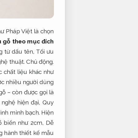
ư Pháp Việt là chọn
 gỗ theo mục đích
 từ dấu tên,
Tối ưu
ghệ thuật.
Chủ động.
 chất liệu khác như
c nhiều người dùng
 gỗ – còn được gọi là
 nghệ hiện đại,
Quy
rình minh bạch.
Hiện
ổ biến như 2cm,
Dễ
g hành thiết kế mẫu