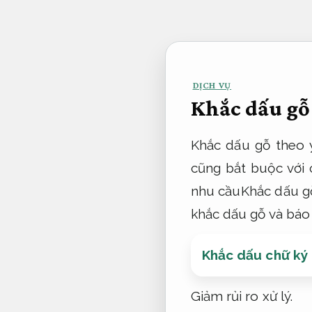
Bỏ
qua
nội
dung
DỊCH VỤ
Khắc dấu gỗ 
Khắc dấu gỗ theo y
cũng bắt buộc với
nhu cầuKhắc dấu gỗ
khắc dấu gỗ và báo 
Khắc dấu chữ ký
Giảm rủi ro xử lý.