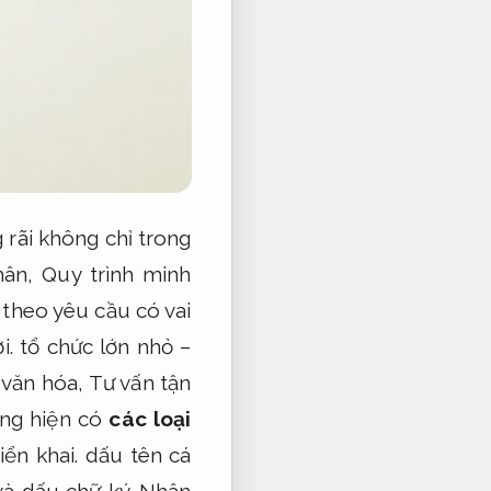
rãi không chỉ trong
hân,
Quy trình minh
theo yêu cầu có vai
i.
tổ chức lớn nhỏ –
văn hóa,
Tư vấn tận
ờng hiện có
các loại
iển khai.
dấu tên cá
và dấu chữ ký.
Nhân