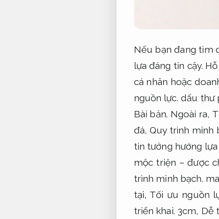
Nếu bạn đang tìm đ
lựa đáng tin cậy.
Hỗ 
cá nhân hoặc doan
nguồn lực.
dấu thư 
Bài bản.
Ngoài ra,
T
đá,
Quy trình minh 
tin tưởng hướng lựa
mộc triện – được c
trình minh bạch.
man
tại,
Tối ưu nguồn lự
triển khai.
3cm,
Dễ t