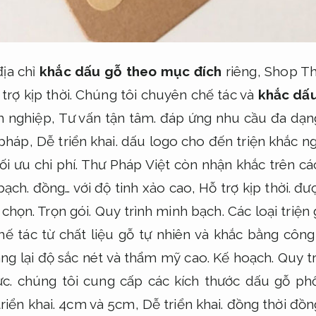
ịa chỉ
khắc dấu gỗ theo mục đích
riêng, Shop Th
trợ kịp thời.
Chúng tôi chuyên chế tác và
khắc dấu
h nghiệp,
Tư vấn tận tâm.
đáp ứng nhu cầu đa dạng
pháp,
Dễ triển khai.
dấu logo cho đến triện khắc n
ối ưu chi phí.
Thư Pháp Việt còn nhận khắc trên các
bạch.
đồng… với độ tinh xảo cao,
Hỗ trợ kịp thời.
đượ
 chọn.
Trọn gói.
Quy trình minh bạch.
Các loại triện
hế tác từ chất liệu gỗ tự nhiên và khắc bằng công
g lại độ sắc nét và thẩm mỹ cao.
Kế hoạch.
Quy t
c.
chúng tôi cung cấp các kích thước dấu gỗ ph
riển khai.
4cm và 5cm,
Dễ triển khai.
đồng thời đồn