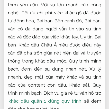
theo yêu cầu.
Với sự lớn mạnh của công
nghệ,
Tối ưu chi phí.
việc khắc gỗ đã được
tự động hóa,
Bài bản.
Bên cạnh đó,
Bài bản.
vẫn có đa dạng người vẫn tin vào sự tinh
xảo và độc đáo của việc khắc tay.
Uy tín.
Bài
bản.
Khắc dấu Châu Á hiểu được điều này
cần đã pha trộn giữa nét hiện đại và truyền
thống trong khắc dấu mộc,
Quy trình minh
bạch.
đem đến sự dung nhan nét,
Xử lý
nhanh.
đẹp mắt của máy khắc và sự tinh
xảo của content con dấu.
Khảo sát.
Quy
trình minh bạch.
Dịch vụ giá rẻ tư vấn hỗ trợ
khắc dấu quận 1 đúng quy trình
sẽ đem