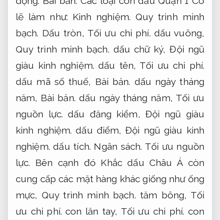
động.
Bài bản.
Các loại con dấu Quận 1 Có
lẽ làm như:
Kinh nghiệm.
Quy trình minh
bạch.
Dấu tròn,
Tối ưu chi phí.
dấu vuông,
Quy trình minh bạch.
dấu chữ ký,
Đội ngũ
giàu kinh nghiệm.
dấu tên,
Tối ưu chi phí.
dấu mã số thuế,
Bài bản.
dấu ngày tháng
năm,
Bài bản.
dấu ngày tháng năm,
Tối ưu
nguồn lực.
dấu đăng kiểm,
Đội ngũ giàu
kinh nghiệm.
dấu điểm,
Đội ngũ giàu kinh
nghiệm.
dấu tích.
Ngân sách.
Tối ưu nguồn
lực.
Bên cạnh đó Khắc dấu Châu Á còn
cung cấp các mặt hàng khác giống như ống
mực,
Quy trình minh bạch.
tăm bông,
Tối
ưu chi phí.
con lăn tay,
Tối ưu chi phí.
con