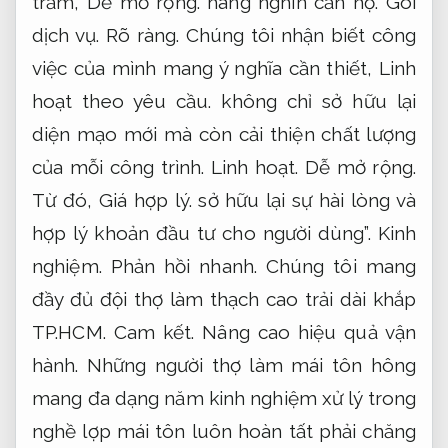
trăm,
Dễ mở rộng.
hàng nghìn căn hộ.
Gói
dịch vụ.
Rõ ràng.
Chúng tôi nhận biết công
việc của mình mang ý nghĩa cần thiết,
Linh
hoạt theo yêu cầu.
không chỉ sở hữu lại
diện mạo mới mà còn cải thiện chất lượng
của mỗi công trình.
Linh hoạt.
Dễ mở rộng.
Từ đó,
Giá hợp lý.
sở hữu lại sự hài lòng và
hợp lý khoản đầu tư cho người dùng”.
Kinh
nghiệm.
Phản hồi nhanh.
Chúng tôi mang
đầy đủ đội thợ làm thạch cao trải dài khắp
TP.HCM.
Cam kết.
Nâng cao hiệu quả vận
hành.
Những người thợ làm mái tôn hông
mang đa dạng năm kinh nghiệm xử lý trong
nghề lợp mái tôn luôn hoàn tất phải chăng