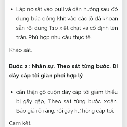
Lắp nở sắt vào puli và dẫn hướng sau đó
dùng búa đóng khít vào các lỗ đã khoan
sẵn rồi dùng T10 xiết chặt và cố định lên
trần.
Phù hợp nhu cầu thực tế.
Khảo sát.
Bước 2 :
Nhân sự.
Theo sát từng bước.
Đi
dây cáp tời giàn phơi hợp lý
cẩn thận gỡ cuộn dây cáp tời giảm thiểu
bị gãy gập,
Theo sát từng bước.
xoắn,
Báo giá rõ ràng.
rối gây hư hỏng cáp tời.
Cam kết.