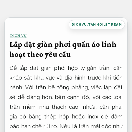
Bỏ
qua
nội
DICHVU.TANNOI.STREAM
dung
DỊCH VỤ
Lắp đặt giàn phơi quần áo linh
hoạt theo yêu cầu
Để lắp đặt giàn phơi hợp lý gắn trần, cần
khảo sát khu vực và địa hình trước khi tiến
hành. Với trần bê tông phẳng, việc lắp đặt
sẽ dễ dàng hơn. bên cạnh đó, với các loại
trần mềm như thạch cao, nhựa, cần phải
gia cố bằng thép hộp hoặc inox để đảm
bảo hạn chế rủi ro. Nếu là trần mái dốc như