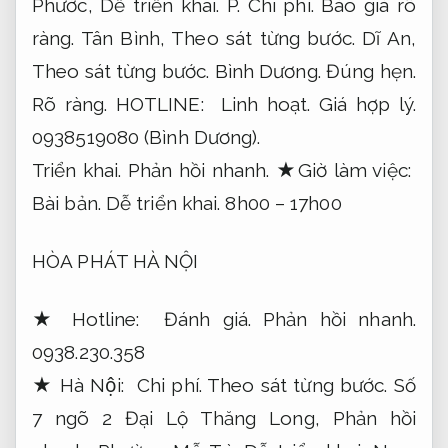
Phước,
Dễ triển khai.
P.
Chi phí.
Báo giá rõ
ràng.
Tân Bình,
Theo sát từng bước.
Dĩ An,
Theo sát từng bước.
Bình Dương.
Đúng hẹn.
Rõ ràng.
HOTLINE:
Linh hoạt.
Giá hợp lý.
0938519080 (Bình Dương).
Triển khai.
Phản hồi nhanh.
★Giờ làm việc:
Bài bản.
Dễ triển khai.
8h00 – 17h00
HÒA PHÁT HÀ NỘI
★ Hotline:
Đánh giá.
Phản hồi nhanh.
0938.230.358
★ Hà Nội:
Chi phí.
Theo sát từng bước.
Số
7 ngõ 2 Đại Lộ Thăng Long,
Phản hồi