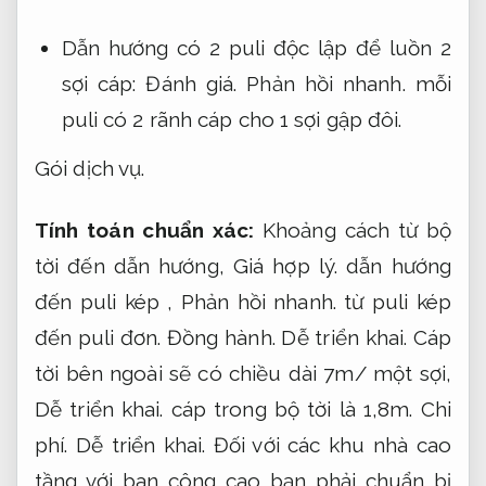
Dẫn hướng có 2 puli độc lập để luồn 2
sợi cáp:
Đánh giá.
Phản hồi nhanh.
mỗi
puli có 2 rãnh cáp cho 1 sợi gập đôi.
Gói dịch vụ.
Tính toán chuẩn xác:
Khoảng cách từ bộ
tời đến dẫn hướng,
Giá hợp lý.
dẫn hướng
đến puli kép ,
Phản hồi nhanh.
từ puli kép
đến puli đơn.
Đồng hành.
Dễ triển khai.
Cáp
tời bên ngoài sẽ có chiều dài 7m/ một sợi,
Dễ triển khai.
cáp trong bộ tời là 1,8m.
Chi
phí.
Dễ triển khai.
Đối với các khu nhà cao
tầng với ban công cao bạn phải chuẩn bị