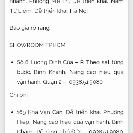
nhanh.
Phường Mễ Trì,
Dễ triển khai.
Nam
Từ Liêm,
Dễ triển khai.
Hà Nội.
Báo giá rõ ràng.
SHOWROOM TPHCM
Số 8 Lương Đình Của – P.
Theo sát từng
bước.
Bình Khánh,
Nâng cao hiệu quả
vận hành.
Quận 2 – 0938.51.9080
Chi phí.
169 Kha Vạn Cân,
Dễ triển khai.
Phường
Hiệp,
Nâng cao hiệu quả vận hành.
Bình
Chánh,
Rõ ràng.
Thủ Đức – 0938.51.9080