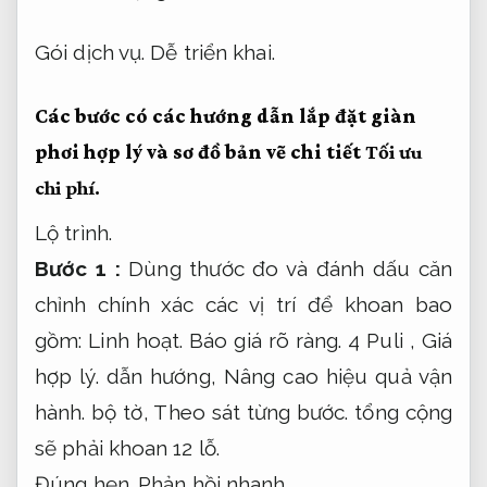
Gói dịch vụ.
Dễ triển khai.
Các bước có các hướng dẫn lắp đặt giàn
phơi hợp lý và sơ đồ bản vẽ chi tiết
Tối ưu
chi phí.
Lộ trình.
Bước 1 :
Dùng thước đo và đánh dấu căn
chỉnh chính xác các vị trí để khoan bao
gồm:
Linh hoạt.
Báo giá rõ ràng.
4 Puli ,
Giá
hợp lý.
dẫn hướng,
Nâng cao hiệu quả vận
hành.
bộ tờ,
Theo sát từng bước.
tổng cộng
sẽ phải khoan 12 lỗ.
Đúng hẹn.
Phản hồi nhanh.