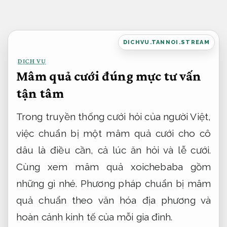
Bỏ
qua
nội
DICHVU.TANNOI.STREAM
dung
DỊCH VỤ
Mâm quả cưới đúng mực tư vấn
tận tâm
Trong truyền thống cưới hỏi của người Việt,
việc chuẩn bị một mâm quả cưới cho cô
dâu là điều cần, cả lúc ăn hỏi và lễ cưới.
Cùng xem mâm quả xoichebaba gồm
những gì nhé. Phương pháp chuẩn bị mâm
quả chuẩn theo văn hóa địa phương và
hoàn cảnh kinh tế của mỗi gia đình.