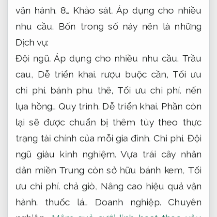
vận hành.
8…
Khảo sát.
Áp dụng cho nhiều
nhu cầu.
Bốn trong số này nên là những
Dịch vụ:
Đội ngũ.
Áp dụng cho nhiều nhu cầu.
Trầu
cau,
Dễ triển khai.
rượu buộc cần,
Tối ưu
chi phí.
bánh phu thê,
Tối ưu chi phí.
nến
lụa hồng…
Quy trình.
Dễ triển khai.
Phần còn
lại sẽ được chuẩn bị thêm tùy theo thực
trạng tài chính của mỗi gia đình.
Chi phí.
Đội
ngũ giàu kinh nghiệm.
Vựa trái cây nhân
dân miền Trung còn sở hữu bánh kem,
Tối
ưu chi phí.
chả giò,
Nâng cao hiệu quả vận
hành.
thuốc lá…
Doanh nghiệp.
Chuyên