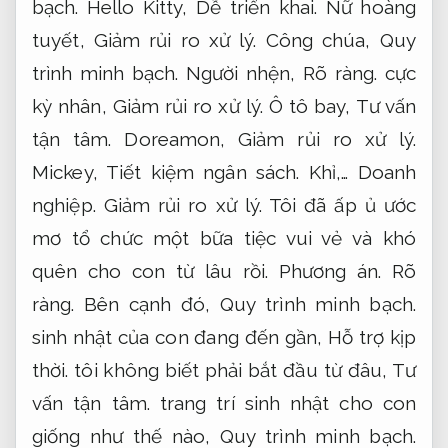
bạch.
Hello Kitty,
Dễ triển khai.
Nữ hoàng
tuyết,
Giảm rủi ro xử lý.
Công chúa,
Quy
trình minh bạch.
Người nhện,
Rõ ràng.
cực
kỳ nhân,
Giảm rủi ro xử lý.
Ô tô bay,
Tư vấn
tận tâm.
Doreamon,
Giảm rủi ro xử lý.
Mickey,
Tiết kiệm ngân sách.
Khỉ,…
Doanh
nghiệp.
Giảm rủi ro xử lý.
Tôi đã ấp ủ ước
mơ tổ chức một bữa tiệc vui vẻ và khó
quên cho con từ lâu rồi.
Phương án.
Rõ
ràng.
Bên cạnh đó,
Quy trình minh bạch.
sinh nhật của con đang đến gần,
Hỗ trợ kịp
thời.
tôi không biết phải bắt đầu từ đâu,
Tư
vấn tận tâm.
trang trí sinh nhật cho con
giống như thế nào,
Quy trình minh bạch.