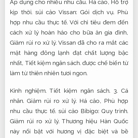
Áp dụng cho nhiều nhu cầu.
Há cảo,
Hỗ trợ
kịp thời.
sủi cảo Vissan:
Gói dịch vụ.
Phù
hợp nhu cầu thực tế.
Với chỉ tiêu đem đến
cách xử lý hoàn hảo cho bữa ăn gia đình,
Giảm rủi ro xử lý.
Vissan đã cho ra mắt các
mặt hàng đông lạnh đạt chất lượng bậc
nhất,
Tiết kiệm ngân sách.
được chế biến từ
làm từ thiên nhiên tươi ngon.
Kinh nghiệm.
Tiết kiệm ngân sách.
3.
Cá
nhân.
Giảm rủi ro xử lý.
Há cảo,
Phù hợp
nhu cầu thực tế.
sủi cảo Bibigo:
Quy trình.
Giảm rủi ro xử lý.
Thương hiệu Hàn Quốc
này nổi bật với hương vị đặc biệt và bề