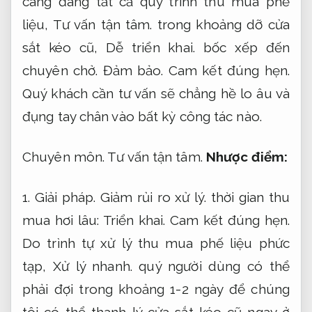
cáng đáng tất cả quy trình thu mua phế
liệu,
Tư vấn tận tâm.
trong khoảng dỡ cửa
sắt kéo cũ,
Dễ triển khai.
bốc xếp đến
chuyên chở.
Đảm bảo.
Cam kết đúng hẹn.
Quý khách cần tư vấn sẽ chẳng hề lo âu và
đụng tay chân vào bất kỳ công tác nào.
Chuyên môn.
Tư vấn tận tâm.
Nhược điểm:
1.
Giải pháp.
Giảm rủi ro xử lý.
thời gian thu
mua hơi lâu:
Triển khai.
Cam kết đúng hẹn.
Do trình tự xử lý thu mua phế liệu phức
tạp,
Xử lý nhanh.
quý người dùng có thể
phải đợi trong khoảng 1-2 ngày để chúng
tôi có thể thanh lý cửa sắt kéo cũ ngay ở