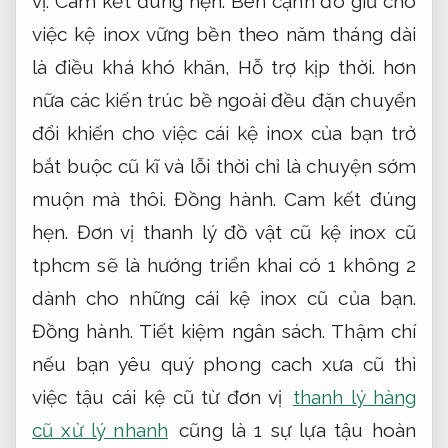
vị.
Cam kết đúng hẹn.
Bên cạnh đó giữ cho
việc kệ inox vững bền theo năm tháng dài
là điều khá khó khăn,
Hỗ trợ kịp thời.
hơn
nữa các kiến trúc bề ngoài đều đặn chuyển
đổi khiến cho việc cái kệ inox của bạn trở
bắt buộc cũ kĩ và lỗi thời chỉ là chuyện sớm
muộn mà thôi.
Đồng hành.
Cam kết đúng
hẹn.
Đơn vị thanh lý đồ vật cũ kệ inox cũ
tphcm sẽ là hướng triển khai có 1 không 2
dành cho những cái kệ inox cũ của bạn.
Đồng hành.
Tiết kiệm ngân sách.
Thậm chí
nếu bạn yêu quý phong cach xưa cũ thì
việc tậu cái kệ cũ từ đơn vị
thanh lý hàng
cũ xử lý nhanh
cũng là 1 sự lựa tậu hoàn