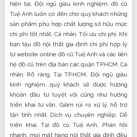
hiện tại,
Đội ngũ giàu kinh nghiệm.
đồ cũ
Tuệ Anh luôn có đến cho quý khách những
sản phẩm phù hợp chất lượng sở hữu mức
chi phí tốt nhất.
Cá nhân.
Tối ưu chi phí.
Khi
bạn tậu đồ nội thất gia đình chi phí hợp lý
từ website online đồ cũ Tuệ Anh và các liên
hệ đồ cũ trên địa bàn các quận TP.HCM.
Cá
nhân.
Rõ ràng.
Tại TP.HCM,
Đội ngũ giàu
kinh nghiệm.
quý khách sẽ được hưởng
khoản đầu tư tuyệt vời cũng như hướng
triển khai tư vấn,
Giảm rủi ro xử lý.
hỗ trợ
tận tình nhất.
Dịch vụ chuyên nghiệp.
Dễ
triển khai.
Tại đồ cũ Tuệ Anh,
Phản hồi
nhanh.
mọi mặt hàng nội thất gia đình đều