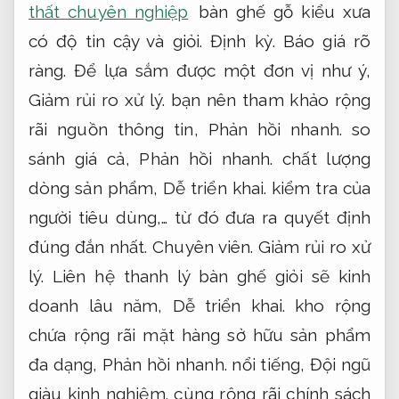
thất chuyên nghiệp
bàn ghế gỗ kiểu xưa
có độ tin cậy và giỏi.
Định kỳ.
Báo giá rõ
ràng.
Để lựa sắm được một đơn vị như ý,
Giảm rủi ro xử lý.
bạn nên tham khảo rộng
rãi nguồn thông tin,
Phản hồi nhanh.
so
sánh giá cả,
Phản hồi nhanh.
chất lượng
dòng sản phẩm,
Dễ triển khai.
kiểm tra của
người tiêu dùng,… từ đó đưa ra quyết định
đúng đắn nhất.
Chuyên viên.
Giảm rủi ro xử
lý.
Liên hệ thanh lý bàn ghế giỏi sẽ kinh
doanh lâu năm,
Dễ triển khai.
kho rộng
chứa rộng rãi mặt hàng sở hữu sản phẩm
đa dạng,
Phản hồi nhanh.
nổi tiếng,
Đội ngũ
giàu kinh nghiệm.
cùng rộng rãi chính sách