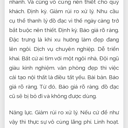
nhanh.
Và cũng vô cùng nên thiết cho quý
khách.
Định kỳ.
Giảm rủi ro xử lý.
Nhu cầu
cụ thể thanh lý đồ đạc vì thế ngày càng trở
bắt buộc nên thiết.
Định kỳ.
Báo giá rõ ràng.
Đặc trưng là khi xu hướng làm đẹp đang
lên ngôi.
Dịch vụ chuyên nghiệp.
Dễ triển
khai.
Bất cứ ai tìm với một ngôi nhà,
Đội ngũ
giàu kinh nghiệm.
văn phòng đẹp thì việc
cải tạo nội thất là điều tất yếu.
Bài bản.
Báo
giá rõ ràng.
Từ đó,
Báo giá rõ ràng.
đồ đạc
cũ sẽ bị bỏ đi và không được dùng.
Năng lực.
Giảm rủi ro xử lý.
Nếu cứ để như
vậy thì thực sự vô cùng lãng phí.
Linh hoạt.