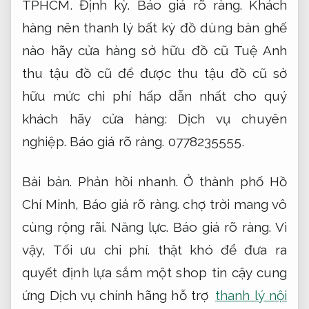
TPHCM.
Định kỳ.
Báo giá rõ ràng.
Khách
hàng nên thanh lý bất kỳ đồ dùng bàn ghế
nào hãy cửa hàng sở hữu đồ cũ Tuệ Anh
thu tậu đồ cũ để được thu tậu đồ cũ sở
hữu mức chi phí hấp dẫn nhất cho quý
khách hãy cửa hàng:
Dịch vụ chuyên
nghiệp.
Báo giá rõ ràng.
0778235555.
Bài bản.
Phản hồi nhanh.
Ở thành phố Hồ
Chí Minh,
Báo giá rõ ràng.
chợ trời mang vô
cùng rộng rãi.
Năng lực.
Báo giá rõ ràng.
Vì
vậy,
Tối ưu chi phí.
thật khó để đưa ra
quyết định lựa sắm một shop tin cậy cung
ứng Dịch vụ chính hãng hỗ trợ
thanh lý nội