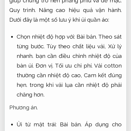
giúp chúng trở nên phẳng phiu và dễ mặc.
Quy trình.
Nâng cao hiệu quả vận hành.
Dưới đây là một số lưu ý khi ủi quần áo:
Chọn nhiệt độ hợp với:
Bài bản.
Theo sát
từng bước.
Tùy theo chất liệu vải,
Xử lý
nhanh.
bạn cần điều chỉnh nhiệt độ của
bàn ủi.
Đơn vị.
Tối ưu chi phí.
Vải cotton
thường cần nhiệt độ cao,
Cam kết đúng
hẹn.
trong khi vải lụa cần nhiệt độ phải
chăng hơn.
Phương án.
Ủi từ mặt trái:
Bài bản.
Áp dụng cho