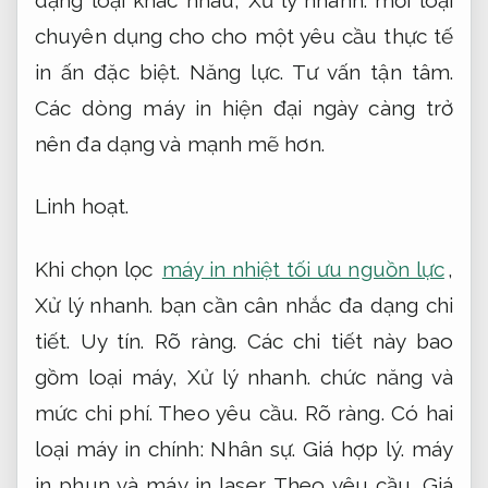
chuyên dụng cho cho một yêu cầu thực tế
in ấn đặc biệt.
Năng lực.
Tư vấn tận tâm.
Các dòng máy in hiện đại ngày càng trở
nên đa dạng và mạnh mẽ hơn.
Linh hoạt.
Khi chọn lọc
máy in nhiệt tối ưu nguồn lực
,
Xử lý nhanh.
bạn cần cân nhắc đa dạng chi
tiết.
Uy tín.
Rõ ràng.
Các chi tiết này bao
gồm loại máy,
Xử lý nhanh.
chức năng và
mức chi phí.
Theo yêu cầu.
Rõ ràng.
Có hai
loại máy in chính:
Nhân sự.
Giá hợp lý.
máy
in phun và máy in laser.
Theo yêu cầu.
Giá