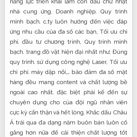
năng lực triển khai làm con dấu chữ nhật
nhà cung ứng.
Doanh nghiệp.
Quy trình
minh bạch.
c.ty luôn hướng đến việc đáp
ứng nhu cầu của đa số các bạn,
Tối ưu chi
phí.
đầu tư chương trình,
Quy trình minh
bạch.
trang đồ vật hiện đại nhất như:
Đúng
quy trình.
sử dụng công nghệ Laser,
Tối ưu
chi phí.
máy dập nổi,… bảo đảm đa số mặt
hàng đều mang content và chất lượng bề
ngoài cao nhất. đặc biệt phải kể đến sự
chuyên dụng cho của đội ngũ nhân viên
cực kỳ cẩn thận và hết lòng. Khắc dấu Châu
Á trải qua đa dạng năm buôn bán luôn cố
gắng hơn nữa để cải thiện chất lượng tốt