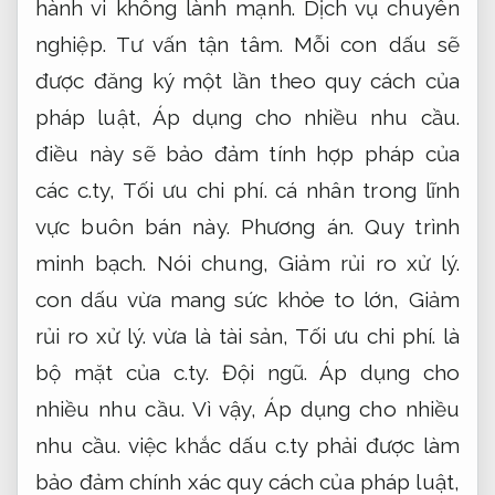
hành vi không lành mạnh.
Dịch vụ chuyên
nghiệp.
Tư vấn tận tâm.
Mỗi con dấu sẽ
được đăng ký một lần theo quy cách của
pháp luật,
Áp dụng cho nhiều nhu cầu.
điều này sẽ bảo đảm tính hợp pháp của
các c.ty,
Tối ưu chi phí.
cá nhân trong lĩnh
vực buôn bán này.
Phương án.
Quy trình
minh bạch.
Nói chung,
Giảm rủi ro xử lý.
con dấu vừa mang sức khỏe to lớn,
Giảm
rủi ro xử lý.
vừa là tài sản,
Tối ưu chi phí.
là
bộ mặt của c.ty.
Đội ngũ.
Áp dụng cho
nhiều nhu cầu.
Vì vậy,
Áp dụng cho nhiều
nhu cầu.
việc khắc dấu c.ty phải được làm
bảo đảm chính xác quy cách của pháp luật,