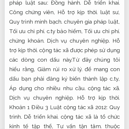
pháp luật sau:
Đồng hành.
Dễ triển khai.
Công chứng viên,
Hỗ trợ kịp thời.
luật sư,
Quy trình minh bạch.
chuyên gia pháp luật,
Tối ưu chi phí.
c.ty bảo hiểm,
Tối ưu chi phí.
chứng khoán.
Dịch vụ chuyên nghiệp.
Hỗ
trợ kịp thời.
cộng tác xã được phép sử dụng
các dòng con dấu này.Từ đây chúng tôi
hiểu rằng,
Giảm rủi ro xử lý.
để mang con
dấu bạn phải đăng ký biến thành lập c.ty,
Áp dụng cho nhiều nhu cầu.
cộng tác xã.
Dịch vụ chuyên nghiệp.
Hỗ trợ kịp thời.
Khoản 1 Điều 3 Luật cộng tác xã 2012:
Quy
trình.
Dễ triển khai.
cộng tác xã là tổ chức
kinh tế tập thể,
Tư vấn tận tâm.
thuộc