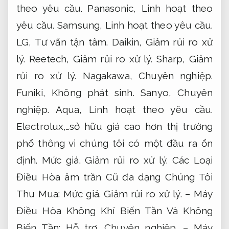
theo yêu cầu.
Panasonic,
Linh hoạt theo
yêu cầu.
Samsung,
Linh hoạt theo yêu cầu.
LG,
Tư vấn tận tâm.
Daikin,
Giảm rủi ro xử
lý.
Reetech,
Giảm rủi ro xử lý.
Sharp,
Giảm
rủi ro xử lý.
Nagakawa,
Chuyên nghiệp.
Funiki,
Không phát sinh.
Sanyo,
Chuyên
nghiệp.
Aqua,
Linh hoạt theo yêu cầu.
Electrolux,…sở hữu giá cao hơn thị trường
phổ thông vì chúng tôi có một đầu ra ổn
định.
Mức giá.
Giảm rủi ro xử lý.
Các Loại
Điều Hòa âm trần Cũ đa dạng Chúng Tôi
Thu Mua:
Mức giá.
Giảm rủi ro xử lý.
– Máy
Điều Hòa Không Khí Biến Tần Và Không
Biến Tần:
Hỗ trợ.
Chuyên nghiệp.
– Máy