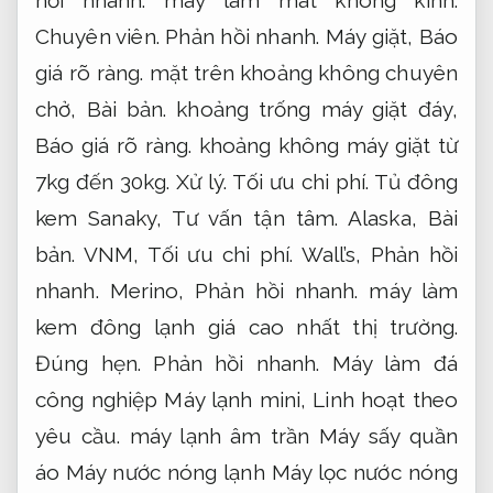
hồi nhanh.
máy làm mát không kính.
Chuyên viên.
Phản hồi nhanh.
Máy giặt,
Báo
giá rõ ràng.
mặt trên khoảng không chuyên
chở,
Bài bản.
khoảng trống máy giặt đáy,
Báo giá rõ ràng.
khoảng không máy giặt từ
7kg đến 30kg.
Xử lý.
Tối ưu chi phí.
Tủ đông
kem Sanaky,
Tư vấn tận tâm.
Alaska,
Bài
bản.
VNM,
Tối ưu chi phí.
Wall’s,
Phản hồi
nhanh.
Merino,
Phản hồi nhanh.
máy làm
kem đông lạnh giá cao nhất thị trường.
Đúng hẹn.
Phản hồi nhanh.
Máy làm đá
công nghiệp Máy lạnh mini,
Linh hoạt theo
yêu cầu.
máy lạnh âm trần Máy sấy quần
áo Máy nước nóng lạnh Máy lọc nước nóng