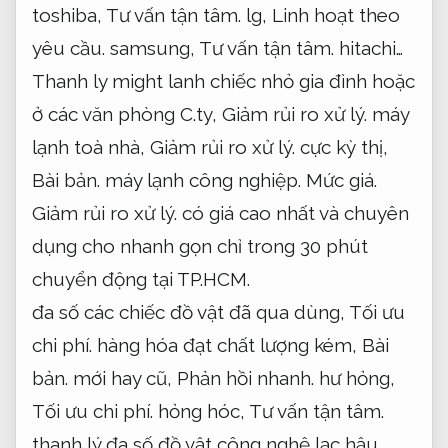
toshiba,
Tư vấn tận tâm.
lg,
Linh hoạt theo
yêu cầu.
samsung,
Tư vấn tận tâm.
hitachi…
Thanh ly might lanh chiếc nhỏ gia đình hoặc
ở các văn phòng C.ty,
Giảm rủi ro xử lý.
máy
lạnh toà nhà,
Giảm rủi ro xử lý.
cực kỳ thị,
Bài bản.
máy lạnh công nghiệp.
Mức giá.
Giảm rủi ro xử lý.
có giá cao nhất và chuyên
dụng cho nhanh gọn chỉ trong 30 phút
chuyển động tại TP.HCM.
đa số các chiếc đồ vật đã qua dùng,
Tối ưu
chi phí.
hàng hóa đạt chất lượng kém,
Bài
bản.
mới hay cũ,
Phản hồi nhanh.
hư hỏng,
Tối ưu chi phí.
hỏng hóc,
Tư vấn tận tâm.
thanh lý đa số đồ vật công nghệ lạc hậu