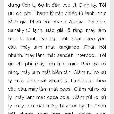
dung tích từ 60 lít đến 700 lít.
Định kỳ.
Tối
ưu chi phí.
Thanh lý các chiếc tủ lạnh như:
Mức giá.
Phản hồi nhanh.
Alaska,
Bài bản.
Sanaky tủ lạnh,
Báo giá rõ ràng.
máy làm
mát tủ lạnh Darling,
Linh hoạt theo yêu
cầu.
máy làm mát kangaroo,
Phản hồi
nhanh.
máy làm mát sanden intercool,
Tối
ưu chi phí.
máy làm mát mini,
Báo giá rõ
ràng.
máy làm mát biến tần,
Giảm rủi ro xử
lý.
máy làm mát vinamilk,
Linh hoạt theo
yêu cầu.
máy làm mát pepsi,
Giảm rủi ro xử
lý.
máy làm mát coca cola,
Giảm rủi ro xử
lý.
máy làm mát trưng bày cực kỳ thị,
Phản