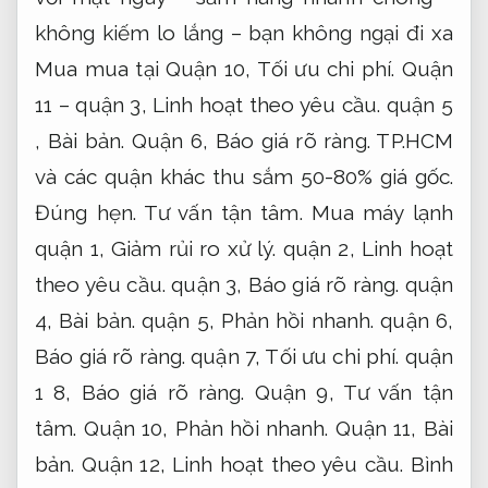
không kiếm lo lắng – bạn không ngại đi xa
Mua mua tại Quận 10,
Tối ưu chi phí.
Quận
11 – quận 3,
Linh hoạt theo yêu cầu.
quận 5
,
Bài bản.
Quận 6,
Báo giá rõ ràng.
TP.HCM
và các quận khác thu sắm 50-80% giá gốc.
Đúng hẹn.
Tư vấn tận tâm.
Mua máy lạnh
quận 1,
Giảm rủi ro xử lý.
quận 2,
Linh hoạt
theo yêu cầu.
quận 3,
Báo giá rõ ràng.
quận
4,
Bài bản.
quận 5,
Phản hồi nhanh.
quận 6,
Báo giá rõ ràng.
quận 7,
Tối ưu chi phí.
quận
1 8,
Báo giá rõ ràng.
Quận 9,
Tư vấn tận
tâm.
Quận 10,
Phản hồi nhanh.
Quận 11,
Bài
bản.
Quận 12,
Linh hoạt theo yêu cầu.
Bình