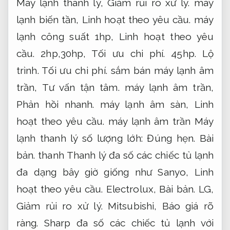
Máy lạnh thanh lý,
Giảm rủi ro xử lý.
máy
lạnh biến tần,
Linh hoạt theo yêu cầu.
máy
lạnh công suất 1hp,
Linh hoạt theo yêu
cầu.
2hp,30hp,
Tối ưu chi phí.
45hp.
Lộ
trình.
Tối ưu chi phí.
sắm bán máy lạnh âm
trần,
Tư vấn tận tâm.
máy lạnh âm trần,
Phản hồi nhanh.
máy lạnh âm sàn,
Linh
hoạt theo yêu cầu.
máy lạnh âm trần Máy
lạnh thanh lý số lượng lớh:
Đúng hẹn.
Bài
bản.
thanh Thanh lý đa số các chiếc tủ lạnh
đa dạng bây giờ giống như Sanyo,
Linh
hoạt theo yêu cầu.
Electrolux,
Bài bản.
LG,
Giảm rủi ro xử lý.
Mitsubishi,
Báo giá rõ
ràng.
Sharp đa số các chiếc tủ lạnh với