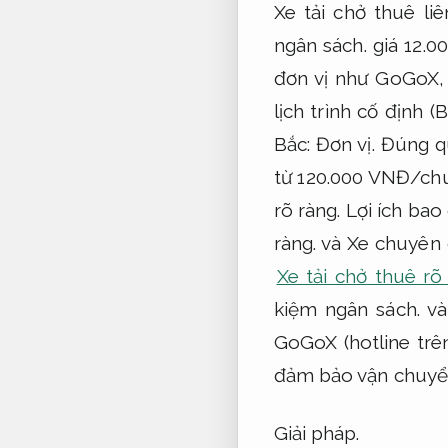
Xe tải chở thuê l
ngân sách.
giá 12.0
đơn vị như GoGoX
lịch trình cố định 
Bắc:
Đơn vị.
Đúng qu
từ 120.000 VNĐ/ch
rõ ràng.
Lợi ích bao
ràng.
và Xe chuyên 
Xe tải chở thuê rõ
kiệm ngân sách.
và
GoGoX (hotline trê
đảm bảo vận chuyể
Giải pháp.