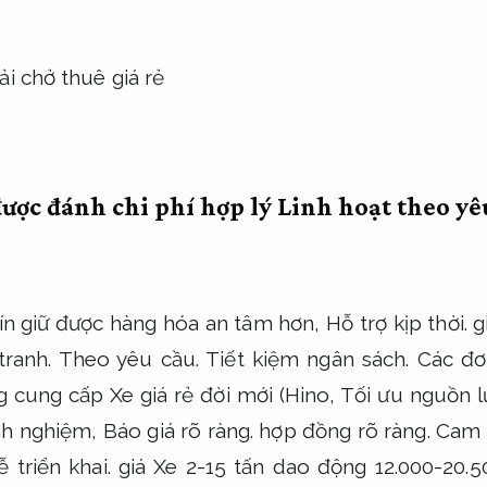
được đánh chi phí hợp lý
Linh hoạt theo yê
tín giữ được hàng hóa an tâm hơn,
Hỗ trợ kịp thời.
g
tranh.
Theo yêu cầu.
Tiết kiệm ngân sách.
Các đơn
 cung cấp Xe giá rẻ đời mới (Hino,
Tối ưu nguồn l
inh nghiệm,
Báo giá rõ ràng.
hợp đồng rõ ràng.
Cam 
ễ triển khai.
giá Xe 2-15 tấn dao động 12.000-20