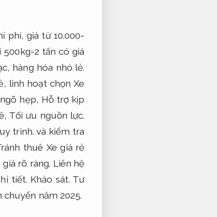
 phí, giá từ 10.000-
 500kg-2 tấn có giá
c, hàng hóa nhỏ lẻ.
, linh hoạt chọn Xe
c ngõ hẹp,
Hỗ trợ kịp
ê,
Tối ưu nguồn lực.
y trình.
và kiểm tra
ránh thuê Xe giá rẻ
 giá rõ ràng.
Liên hệ
i tiết.
Khảo sát.
Tư
ận chuyển năm 2025.