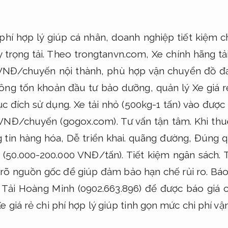
 phí hợp lý giúp cá nhân, doanh nghiệp tiết kiệm chi
trọng tải. Theo trongtanvn.com, Xe chính hãng tải
VNĐ/chuyến nội thành, phù hợp vận chuyển đồ đạ
ông tốn khoản đầu tư bảo dưỡng, quản lý Xe giá rẻ
c đích sử dụng. Xe tải nhỏ (500kg-1 tấn) vào đượ
0 VNĐ/chuyến (gogox.com).
Tư vấn tận tâm.
Khi thu
 tin hàng hóa,
Dễ triển khai.
quãng đường,
Đúng qu
 (50.000-200.000 VNĐ/tấn).
Tiết kiệm ngân sách.
T
rõ nguồn gốc để giúp đảm bảo hạn chế rủi ro.
Báo
 Tải Hoàng Minh (0902.663.896) để được báo giá ch
 giá rẻ chi phí hợp lý giúp tinh gọn mức chi phí v