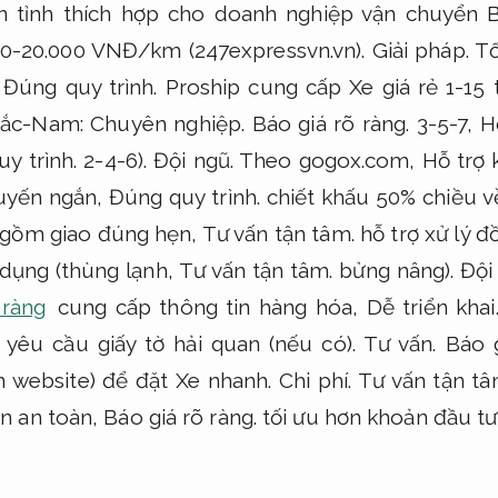
iên tỉnh thích hợp cho doanh nghiệp vận chuyển
00-20.000 VNĐ/km (247expressvn.vn).
Giải pháp.
Tố
,
Đúng quy trình.
Proship cung cấp Xe giá rẻ 1-15 
(Bắc-Nam:
Chuyên nghiệp.
Báo giá rõ ràng.
3-5-7,
H
y trình.
2-4-6).
Đội ngũ.
Theo gogox.com,
Hỗ trợ k
uyến ngắn,
Đúng quy trình.
chiết khấu 50% chiều v
 gồm giao đúng hẹn,
Tư vấn tận tâm.
hỗ trợ xử lý 
dụng (thùng lạnh,
Tư vấn tận tâm.
bửng nâng).
Đội
 ràng
cung cấp thông tin hàng hóa,
Dễ triển khai
 yêu cầu giấy tờ hải quan (nếu có).
Tư vấn.
Báo g
n website) để đặt Xe nhanh.
Chi phí.
Tư vấn tận tâ
n an toàn,
Báo giá rõ ràng.
tối ưu hơn khoản đầu tư