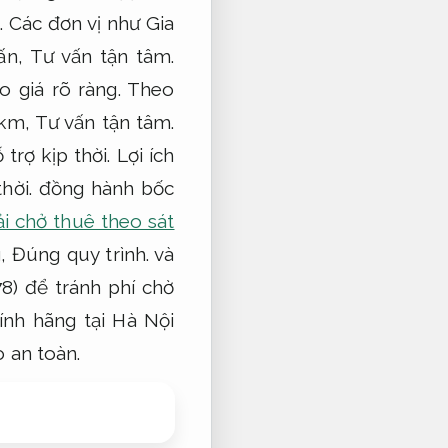
.
Các đơn vị như Gia
ấn,
Tư vấn tận tâm.
o giá rõ ràng.
Theo
/km,
Tư vấn tận tâm.
 trợ kịp thời.
Lợi ích
hời.
đồng hành bốc
ải chở thuê theo sát
g,
Đúng quy trình.
và
8) để tránh phí chờ
nh hãng tại Hà Nội
 an toàn.