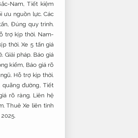
 Bắc-Nam,
Tiết kiệm
i ưu nguồn lực.
Các
tấn,
Đúng quy trình.
ỗ trợ kịp thời.
Nam-
ịp thời.
Xe 5 tấn giá
ề.
Giải pháp.
Báo giá
đồng kiểm,
Báo giá rõ
 ngũ.
Hỗ trợ kịp thời.
.
quãng đường,
Tiết
iá rõ ràng.
Liên hệ
m.
Thuê Xe liên tỉnh
 2025.