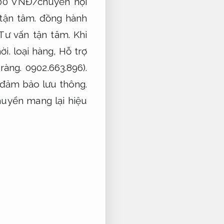
000 VNĐ/chuyến nội
tận tâm.
đồng hành
Tư vấn tận tâm.
Khi
ời.
loại hàng,
Hỗ trợ
ràng.
0902.663.896).
 đảm bảo lưu thông.
huyển mang lại hiệu