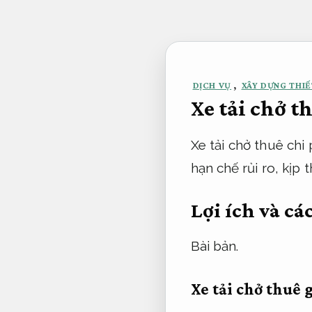
Bỏ
qua
nội
dung
DỊCH VỤ
,
XÂY DỰNG THIẾ
Xe tải chở t
Xe tải chở thuê chi p
hạn chế rủi ro, kịp 
Lợi ích và cá
Bài bản.
Xe tải chở thuê g