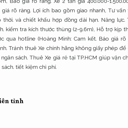
com,
Báo giá rõ ràng.
Xe 2 tấn giá 400.000-1.500.
 giá rõ ràng.
Lợi ích bao gồm giao nhanh,
Tư vấn 
 thời.
và chiết khấu hợp đồng dài hạn.
Năng lực.
h.
kiểm tra kích thước thùng (2-9.6m),
Hỗ trợ kịp th
ớc qua hotline (Hoàng Minh:
Cam kết.
Báo giá rõ 
nh.
Tránh thuê Xe chính hãng không giấy phép để
 ngân sách.
Thuê Xe giá rẻ tại TP.HCM giúp vận c
 sách.
tiết kiệm chi phí.
liên tỉnh