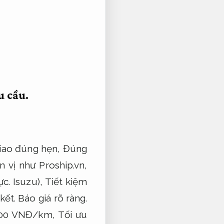
u cầu.
iao đúng hẹn,
Đúng
 vị như Proship.vn,
ực.
Isuzu),
Tiết kiệm
kết.
Báo giá rõ ràng.
.500 VNĐ/km,
Tối ưu