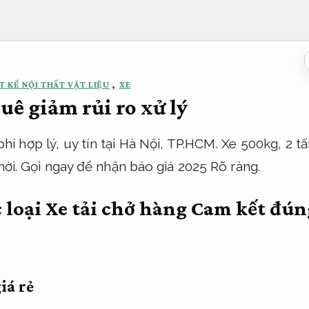
T KẾ NỘI THẤT VẬT LIỆU
,
XE
huê giảm rủi ro xử lý
hí hợp lý, uy tín tại Hà Nội, TP.HCM. Xe 500kg, 2 tấn
thời. Gọi ngay để nhận báo giá 2025
Rõ ràng.
c loại Xe tải chở hàng
Cam kết đún
iá rẻ