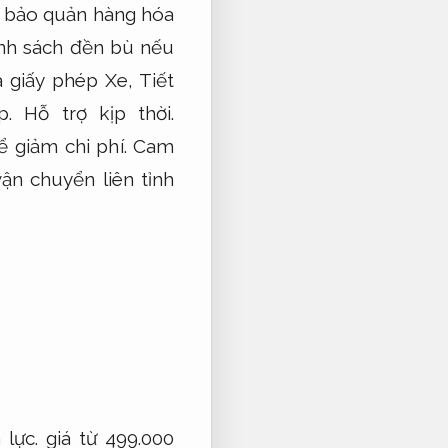
 bảo quản hàng hóa
nh sách đền bù nếu
a giấy phép Xe,
Tiết
p.
Hỗ trợ kịp thời.
ể giảm chi phí.
Cam
ận chuyển liên tỉnh
 lực.
giá từ 499.000