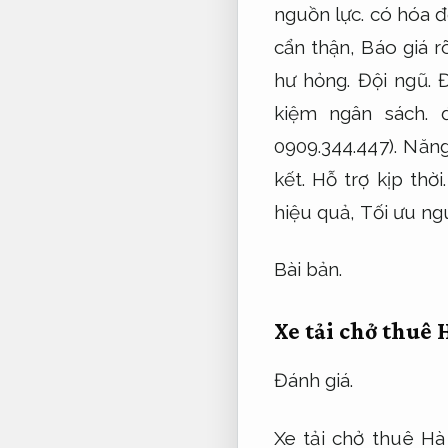
nguồn lực.
có hóa đ
cẩn thận,
Báo giá r
hư hỏng.
Đội ngũ.
Đ
kiệm ngân sách.
đ
0909.344.447).
Năng
kết.
Hỗ trợ kịp thời.
hiệu quả,
Tối ưu ng
Bài bản.
Xe tải chở thuê 
Đánh giá.
Xe tải chở thuê Hà