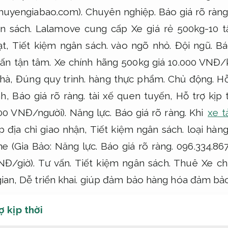
huyengiabao.com).
Chuyên nghiệp.
Báo giá rõ ràng
n sách.
Lalamove cung cấp Xe giá rẻ 500kg-10 t
ạt,
Tiết kiệm ngân sách.
vào ngõ nhỏ.
Đội ngũ.
Bá
ấn tận tâm.
Xe chính hãng 500kg giá 10.000 VNĐ
nhà,
Đúng quy trình.
hàng thực phẩm.
Chủ động.
Hỗ
nh,
Báo giá rõ ràng.
tài xế quen tuyến,
Hỗ trợ kịp t
000 VNĐ/người).
Năng lực.
Báo giá rõ ràng.
Khi
xe t
 địa chỉ giao nhận,
Tiết kiệm ngân sách.
loại hàn
ne (Gia Bảo:
Năng lực.
Báo giá rõ ràng.
096.334.867
NĐ/giờ).
Tư vấn.
Tiết kiệm ngân sách.
Thuê Xe chí
gian,
Dễ triển khai.
giúp đảm bảo hàng hóa đảm bảo
ợ kịp thời