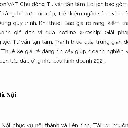
ơn VAT.
Chủ động.
Tư vấn tận tâm.
Lợi ích bao gồm
õ ràng.
hỗ trợ bốc xếp,
Tiết kiệm ngân sách.
và chí
úng quy trình.
Khi thuê,
Báo giá rõ ràng.
kiểm tr
ánh giá đơn vị qua hotline (Proship:
Giải phá
 lực.
Tư vấn tận tâm.
Tránh thuê qua trung gian đ
Thuê Xe giá rẻ đáng tin cậy giúp doanh nghiệp v
uồn lực.
đáp ứng nhu cầu kinh doanh 2025.
Hà Nội
 Nội phục vụ nội thành và liên tỉnh,
Tối ưu nguồn